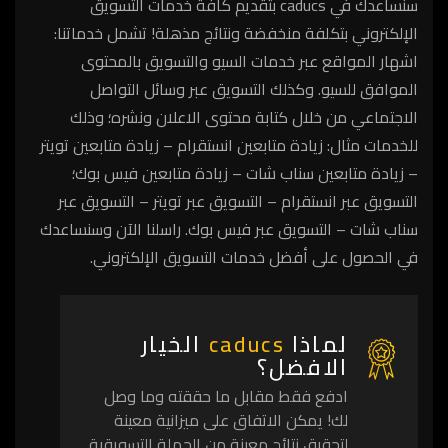
سنساعدك في caducs بتقديم كافة خدمات التسويق
الإلكتروني بتكلفة منخفضة ونتائج مذهلة! تشمل خدماتنا:
اشهار المواقع عبر خدمات السيو والتسويق بالمحتوى
الموافق للسيو. وكذلك التسويق عبر وسائل التواصل
الاجتماعي من خلال كتابة محتوى الاعلان ونشره؛ وذلك
للخدمات مثال: زيادة متابعين انستقرام – زيادة متابعين تويتر
– زيادة متابعين سناب شات – زيادة متابعين فيس بوك؛
التسويق عبر انستقرام – التسويق عبر تويتر – التسويق عبر
سناب شات – التسويق عبر فيس بوك. راسلنا الآن وسنساعدك
في الحصول على أفضل خدمات التسويق الإلكتروني.
لماذا
caducs
الخيار
الافضل؟
ادفع فقط مقابل ما حققته وما وصل
لك! يمكن الاتفاق على ميزانية معينة
لتحقيق نتائج معينة من الحملة التسويقية.