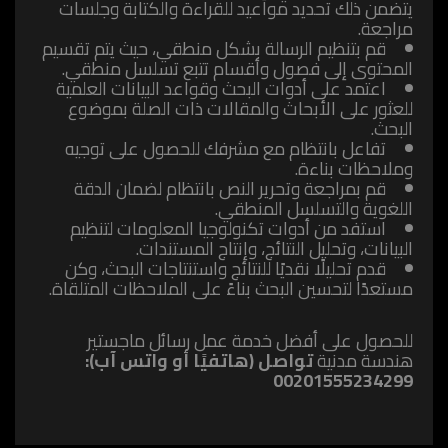
يتضمن ذلك تحديد مواعيد للقراءة والكتابة وجلسات
مراجعة.
قم بتنظيم الرسالة بشكل منطقي، حيث يتم تقسيم
المحتوى إلى فصول وأقسام تتبع تسلسل منطقي.
اعتمد على أدوات البحث وقواعد البيانات العلمية
للعثور على الأبحاث والمقالات ذات الصلة بموضوع
البحث.
تفاعل بانتظام مع مشرفك للحصول على توجيه
وملاحظات بناءة.
قم بمراجعة وتحرير النص بانتظام لضمان الدقة
اللغوية والتسلسل المنطقي.
استفد من أدوات تكنولوجيا المعلومات لتنظيم
البيانات، وتحليل النتائج، وإنتاج المستندات.
قدم تحليلًا نقديًا للنتائج واستنتاجات البحث، وكن
مستعدًا لتحسين البحث بناءً على الملاحظات المتلقاة.
للحصول على أفضل خدمة عمل رسائل ماجستير
هندسة مدنية
تواصل (هاتفيًا أو واتس آب):
00201555234299