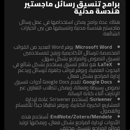
برامج تنسيق رسائل ماجستير
هندسة مدنية
هناك عدة برامج يمكن استخدامها في عمل رسائل
ماجستير هندسة مدنية وتنسيقها من بين الخيارات
الشائعة:
Microsoft Word
: يوفر Word العديد من القوالب
المخصصة للرسائل الأكاديمية ويتيح للمستخدمين
تنسيق النصوص والمراجع بشكل سهل.
LaTeX
: هو نظام تنسيق يستخدم بشكل شائع في
البحوث العلمية، ويوفر قوالب جاهزة للرسائل ويدعم
إدارة المراجع بشكل فعال.
Google Docs
: تقدم Google Docs أدوات تنسيق
نصوص بسيطة وفعالة، ويمكن للطلاب التعاون عبر
الإنترنت أثناء كتابة الرسالة.
Scrivener
: يُستخدم Scrivener عادة لإدارة
المشاريع الكبيرة الكتابية، ويوفر تنظيمًا جيدًا للأقسام
والفصول.
EndNote/Zotero/Mendele
: تُستخدم هذه
الأدوات لإدارة المراجع بشكل فعال، ويمكنها توليد
قوائم المراجع بتنسيق مختلف.