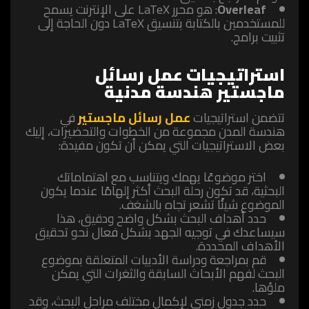
Overleaf
: هو محرر LaTeX على الإنترنت يسمح
للمستخدمين بالكتابة بتنسيق LaTeX دون الحاجة إلى
تثبيت برامج.
استراتيجيات عمل رسائل
ماجستير هندسة مدنية
تتضمن استراتيجيات
عمل رسائل ماجستير
في
هندسة المدن مجموعة من الخطوات والتحضيرات، إليك
بعض الاستراتيجيات التي يمكن أن تكون مفيدة:
اختر موضوعًا يهمك ويتناسب مع اهتماماتك
البحثية، قد تكون رحلة البحث أكثر إلهامًا عندما يكون
الموضوع شيئًا تشعر تجاه بالشغف.
حدد أهداف البحث بشكل واضح ودقيق، هذا
سيساعدك في توجيه الجهد بشكل فعال نحو تحقيق
الأهداف المحددة.
قم بمراجعة ودراسة الأدبيات المتعلقة بموضوع
البحث لفهم الأبحاث السابقة والثغرات التي يمكن
ملؤها.
حدد جدول زمني لإكمال مختلف مراحل البحث، وقد