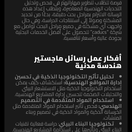
فرصة للطلاب لتطوير مهاراتهم في فحص وتحليل
التحديات الهندسية المعاصرة، ويتطلب إعداد هذه
الرسالة الالتزام بمراحل بحث دقيقة، بدءًا من تحديد
المشكلة وصولاً إلى استنتاجات الدراسة، وفي حال
واجهت أي مشكلة في جميع مراحل البحث تواصل مع
شركة “caducs” للحصول على أفضل الخدمات البحثية
بجودة عالية وأسعار تنافسية.
أفكار عمل رسائل ماجستير
هندسة مدنية
تحليل تأثير التكنولوجيا الذكية في تحسين
إدارة المواقع الهندسية:
استكشاف كيف يمكن
استخدام التكنولوجيا الذكية مثل الاستشعار البيئي
والتحليلات الضخمة لتحسين إدارة المشاريع الهندسية.
استخدام المواد المتقدمة في التصميم
الهندسي:
فحص تأثير استخدام المواد المتقدمة مثل
الخرسانة الذكية والمواد الذكية في تصميم وبناء
المنشآت.
تكنولوجيا البناء البيئي
: دراسة فعالية تقنيات
البناء البيئي وتأثيرها على استدامة المشاريع الهندسية.