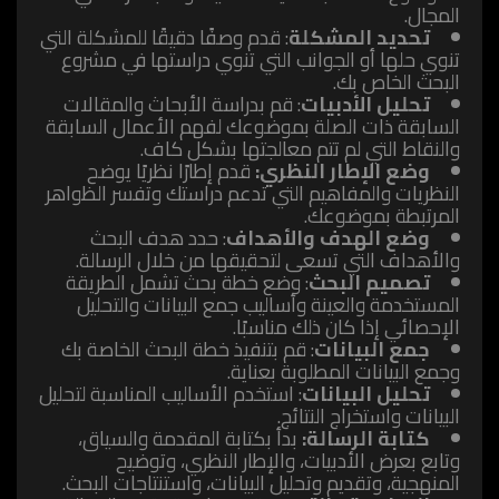
المجال.
تحديد المشكلة
: قدم وصفًا دقيقًا للمشكلة التي
تنوي حلها أو الجوانب التي تنوي دراستها في مشروع
البحث الخاص بك.
تحليل الأدبيات
: قم بدراسة الأبحاث والمقالات
السابقة ذات الصلة بموضوعك لفهم الأعمال السابقة
والنقاط التي لم تتم معالجتها بشكل كاف.
وضع الإطار النظري:
قدم إطارًا نظريًا يوضح
النظريات والمفاهيم التي تدعم دراستك وتفسر الظواهر
المرتبطة بموضوعك.
وضع الهدف والأهداف
: حدد هدف البحث
والأهداف التي تسعى لتحقيقها من خلال الرسالة.
تصميم البحث
: وضع خطة بحث تشمل الطريقة
المستخدمة والعينة وأساليب جمع البيانات والتحليل
الإحصائي إذا كان ذلك مناسبًا.
جمع البيانات
: قم بتنفيذ خطة البحث الخاصة بك
وجمع البيانات المطلوبة بعناية.
تحليل البيانات
: استخدم الأساليب المناسبة لتحليل
البيانات واستخراج النتائج.
كتابة الرسالة:
بدأ بكتابة المقدمة والسياق،
وتابع بعرض الأدبيات، والإطار النظري، وتوضيح
المنهجية، وتقديم وتحليل البيانات، واستنتاجات البحث.