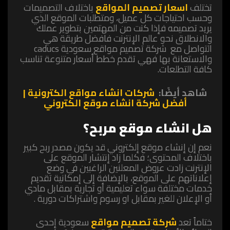
‏تختلف
اسعار تصميم المواقع
باختلاف التصميمات
وحسب احتياجات كل عميل، ‏ومتطلبات الموقع الذي
يريد تصميمه فإذا كنت من المهتمين بتطوير عملك
والانطلاق نحو عالم الإنترنت فافضل طريقة هي
التواصل مع
شركة تصميم مواقع سعودية
caducs
والاستعانة بها فهي تقدم خطط أسعار متنوعة تناسب
كافة التطلعات.
شاهد أيضًا:
شركات انشاء مواقع الكترونية |
أفضل شركة انشاء موقع الكتروني
هل انشاء موقع مربح؟
‏نعم إن إنشاء موقع إلكتروني قد يكون مصدر ربح كبير
باختلاف المحتوى؛ فكلما زاد إنتشار الموقع على
الإنترنت زادت عروض المعلنين الراغبين في وضع
إعلاناتهم على الموقع، بالإضافة إلى إمكانية تقديم
خدمات مختلفة سواء تعليمية أو تجارية بمقابل مادي
أو الإعلان للغير بمقابل او رسوم واشتراكات دورية .
ختاماً تعد
شركة تصميم مواقع
سعودية إحدى