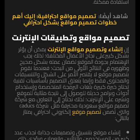
استفادة ممكنة.
شاهد أيضًا:
تصميم مواقع احترافية: إليك أهم
خطوات تصميم مواقع بشكل احترافي
تصميم مواقع وتطبيقات الإنترنت
‏إن
إنشاء وتصميم مواقع الإنترنت
يمكن أن يؤثر
بشكل كبيرعلى نجاح الأعمال المختلفة؛ لذلك يجب
الإهتمام بجودة الموقع لضمان عمله بشكل صحيح
وظهوره في النتائج الأولى من البحث؛ ‏فعندما نقوم
بتصميم موقع لا يقتصر الأمر على الشكل والتنسيقات
والمحتوى فقط وإنما يتعلق التصميم بأساسيات تقنية
تحتاج خبرة كبيرة بلغات البرمجة المتخصصة وإستخدام
أدوات وبرامج حديثة للوصول إلى نتيجة مثالية للموقع
ونشره على الإنترنت؛ لذلك نحتاج إلى التعاون مع
شركة
تصميم مواقع سعودية
محترفة مثل شركة
caducs
والتي تضمن
تصميم موقع
إلكتروني احترافي يمتاز
بالتالي:
‏إنشاء موقع بتنسيق وتصميمات جذابة تجذب عدد
كبير من المستخدمين والزائرين والعملاء ويؤدي ذلك