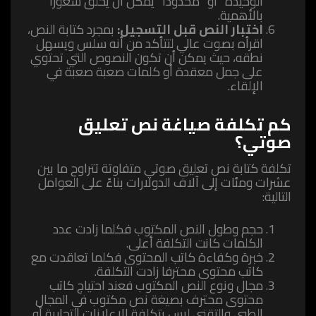
الوحيدة” أو “محدودًا” يمكن أن يخلق شعورًا
بالأهمية.
اختبار النص قبل التسجيل:
بمجرد كتابة النص،
اقرأه بصوت عالي لتتأكد من أنه سلس ويسهل
نطقه، حيث يمكن أن تكون النصوص التي تحتوي
على جمل معقدة أو كلمات صعبة صعبة في
الإلقاء.
كم تكلفة صياغة نص تعليق
صوتي؟
تكلفة كتابة نص تعليق صوتي متفاوتة تتراوح ما بين
عشرات ومئات إلى آلاف الدولارات بناءً على العوامل
التالية:
حجم وطول النص المكتوب فكلما زادت عدد
الكلمات كانت التكلفة أعلى.
خبرة وكفاءة كاتب المحتوى فكلما تعاقدت مع
كاتب محتوى محترفا زادت التكلفة.
مجال ونوع النص المكتوب فعند احتياج كاتب
محتوى محترف بصيغة نص مكتوب في المجال
الطبي والتقني ليس بتكلفة الإعلانات التجارية أو