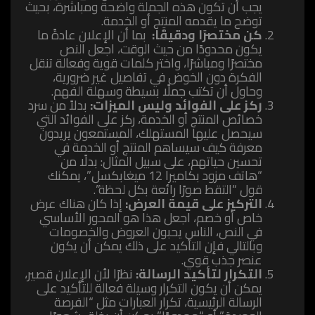
يجب أن تكون هذه الجملة واضحة ومباشرة، بحيث
توضح ما يقدمه المنتج أو الخدمة.
كن مختصرًا ودقيقًا:
بما أن الإعلان عادةً ما
يكون محدودًا من حيث الوقت، اجعل النص
مختصرًا ومباشرًا، واختر كلمات قوية وفعالة تنقل
الفكرة دون الخوض في تفاصيل غير ضرورية،
وحاول أن تكتب جملًا بسيطة وسهلة الفهم.
ركز على الفوائد وليس الميزات:
بدلاً من سرد
خصائص المنتج أو الخدمة، ركز على الفوائد التي
سيحصل عليها المستهلك، المستمعون يريدون
معرفة كيف سيساهم المنتج أو الخدمة في
تحسين حياتهم، على سبيل المثال: بدلًا من
“هاتف مزود بكاميرا 12 ميغابكسل”، يمكنك
قول “التقط صورًا رائعة بكل لحظة”.
التركيز على قيمة العرض:
إذا كان هناك عرض
خاص أو خصم، اجعل هذا هو المحور الأساسي
في النص، الناس يحبون العروض والخصومات
وبالتالي فإن التأكيد على ذلك يمكن أن يكون
عنصر جذب قوي.
التكرار لتأكيد الرسالة:
نظرًا لأن الإعلان قصير،
يمكن أن يكون التكرار وسيلة فعالة للتأكيد على
الرسالة الرئيسية، تكرار العبارات مثل “الفرصة