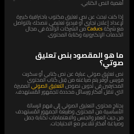
أهمية النص الكتابي.
إذا كنت تبحث عن نص تعليق مكتوب باحترافية كبيرة
لإعداد إعلان تجاري أو فيديو تعليمي ننصحك بالتواصل
مع شركة
Caducs
من الشركات الرائدة في مجال
الخدمات الإلكترونية وكتابة المحتوى.
ما هو المقصود بنص تعليق
صوتي؟
نص تعليق صوتي عبارة عن نص كتابي أو سكربت
فويس أوفر يتم صياغته من قِبل كُتاب المحتوى
المحترفين في تدوين نصوص
التعليق الصوتي
المميزة
التي تنقل أفكار ورسائل محددة للجمهور المُستهدف.
يحتاج محتوى التعليق الصوتي إلى فهم الرسالة
الأساسية من المحتوى وطبيعة الجمهور المُستهدف
من حيث العمر والجنس والاهتمامات لكتابة جمل
وصياغة أفكار تتلاءم مع الاحتياجات.