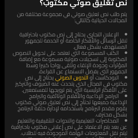
نص تعليق صوتي مكتوب؟
يتم طلب نص تعليق صوتي في مجموعة مختلفة من
المجالات الحياتية كالتالي:
الإعلان التجاري يحتاج إلى نص مكتوب باحترافية
لنقل الرسائل والأفكار الخاصة أو الخدمة للجمهور
المستهدف بشكل فعال.
الكتب المسموعة التي تعتمد على تحويل النصوص
المكتوبة إلى تسجيلات صوتية مسموعة مع إضافة
المؤثرات وجودة الإلقاء وتلقى رواجا كبيرا وسط
الجمهور التي يفضل الاستماع عن القراءة.
البودكاست أو
التدوين الصوتي
يحتاج إلى نص
مكتوب في المجال الذي يتحدث عنه الضيوف والتركيز
على الأفكار الرئيسية التي يتم ترويجها للمستمعين.
البرامج الإذاعية والأفلام الوثائقية والبرامج
الإذاعية جميعها تحتاج إلى نص تعليق صوتي مكتوب
يقوم مقدم البرنامج باستخدامه لإدارة حلقة البرنامج
بشكل محترف.
المحاضرات التعليمية والندوات التثقيفية والتعليم
عن بعد يتم الاعتماد على نص إعلاني مكتوب باحترافية
ليتم نقل المعلومات الهامة الموجودة فيه للطلاب.